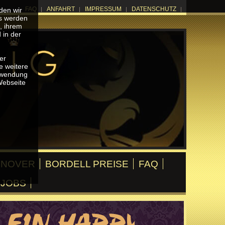
FAQ
ANFAHRT
IMPRESSUM
DATENSCHUTZ
den wir
es werden
, ihrem
 in der
er
e weitere
erwendung
Webseite
NNOVER
BORDELL PREISE
FAQ
 JOBS