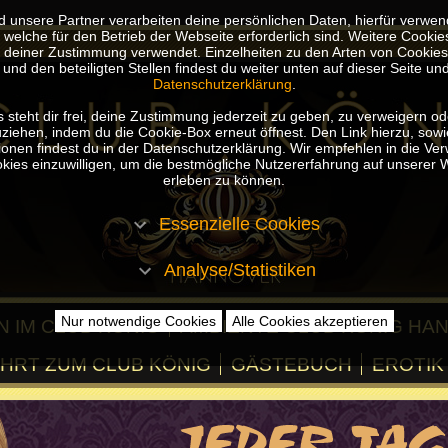
d unsere Partner verarbeiten deine persönlichen Daten, hierfür verwen
 welche für den Betrieb der Webseite erforderlich sind. Weitere Cooki
t deiner Zustimmung verwendet. Einzelheiten zu den Arten von Cookies
und den beteiligten Stellen findest du weiter unten auf dieser Seite und
Datenschutzerklärung
.
s steht dir frei, deine Zustimmung jederzeit zu geben, zu verweigern od
ziehen, indem du die Cookie-Box erneut öffnest. Den Link hierzu, sowi
ionen findest du in der Datenschutzerklärung. Wir empfehlen in die V
kies einzuwilligen, um die bestmögliche Nutzererfahrung auf unserer 
erleben zu können.
Essenzielle Cookies
Analyse/Statistiken
Nur notwendige Cookies
Alle Cookies akzeptieren
 IM CLUB KÖNIG
AMBIENTE CLUB KÖNIG HA
HRT ZUM CLUB KÖNIG
GÄSTEBUCH
EROTIK